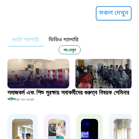
সুপ্রীম কোর্ট হেল্পলাইন
সকল দেখুন
১০৯
ফটো গ্যালারি
ভিডিও গ্যালারি
নারী ও শিশু নির্যাতন প্রতিরোধ
সব দেখুন
১০৬
দুদক
সমাজকর্ম এবং শিশু সুরক্ষায় সমাকর্মীদের গুরুত্ব বিষয়ক সেমিনার
১০২
অফিস
০৫-০১-২০২৫
দুর্যোগের আগাম বার্তা
১৬১২২