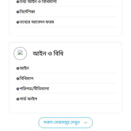
তথ্য আইন ও বিধিমালা
নির্দেশিকা
তথ্যের আবেদন ফরম
আইন ও বিধি
আইন
বিধিমাল
পরিপত্র/নীতিমালা
গার্ড ফাইল
সকল সেবাসমূহ দেখুন